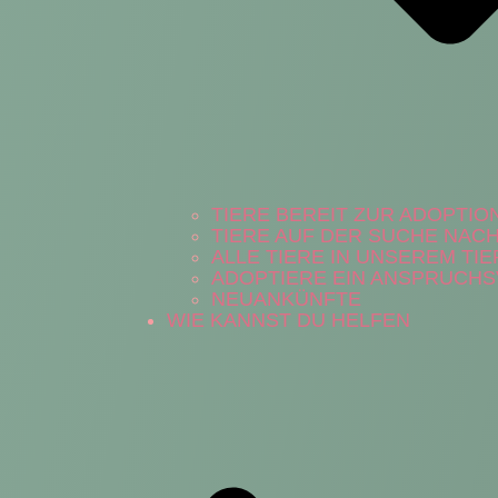
TIERE BEREIT ZUR ADOPTIO
TIERE AUF DER SUCHE NAC
ALLE TIERE IN UNSEREM TI
ADOPTIERE EIN ANSPRUCHS
NEUANKÜNFTE
WIE KANNST DU HELFEN