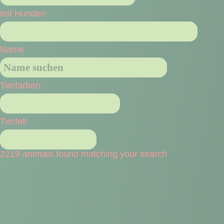
mit Hunden
Name
Tierfarben
Tierfell
2219 animals found matching your search