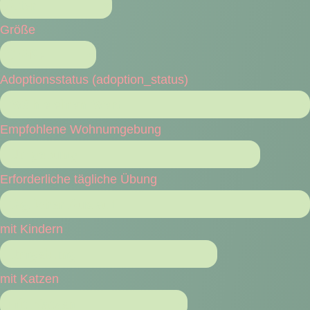
Größe
Adoptionsstatus (adoption_status)
Empfohlene Wohnumgebung
Erforderliche tägliche Übung
mit Kindern
mit Katzen