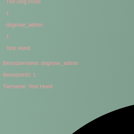
The Dog Rose
1
dogrose_admin
1
Test Hund
Benutzername:
dogrose_admin
BenutzerID:
1
Tiername:
Test Hund