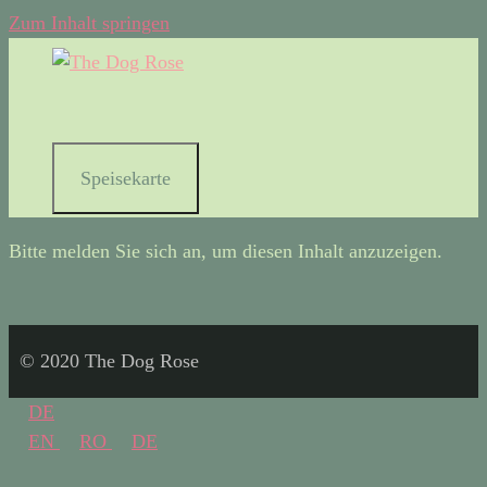
Zum Inhalt springen
Speisekarte
Bitte melden Sie sich an, um diesen Inhalt anzuzeigen.
© 2020 The Dog Rose
DE
EN
RO
DE