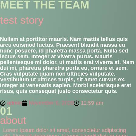
MEET THE TEAM
test story
Nullam at porttitor mauris. Nam mattis tellus quis
arcu euismod luctus. Praesent blandit massa eu
nunc posuere, id pharetra massa porta. Nulla sed
lectus sem. Integer at viverra purus. Mauris
pellentesque mi dolor, ut mattis erat viverra at. Nam
dui mi, pharetra pharetra porta eu, ornare et sem.
Cras vulputate quam non ultricies vulputate.
Vestibulum ut ultrices turpis, sit amet cursus ex.
Integer at venenatis sapien. Morbi scelerisque erat
risus, quis consequat justo consectetur quis.
admin
November 8, 2020
11:59 am
01
about
Lorem ipsum dolor sit amet, consectetur adipiscing