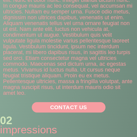
elit. Nunc et dolor nunc. Integer blandit dictum nunc.
In congue mauris ac leo consequat, vel accumsan mi
ultricies. Nullam eu semper urna. Fusce odio metus,
dignissim non ultrices dapibus, venenatis ut enim.
Aliquam venenatis tellus vel urna ornare feugiat non
ut est. Nam ante elit, luctus non vehicula at,
condimentum ut augue. Vestibulum quis velit
vulputate ligula molestie varius pellentesque laoreet
ligula. Vestibulum tincidunt, ipsum nec interdum
placerat, mi libero dapibus risus, in sagittis leo turpis
sed orci. Etiam consectetur magna vel ultricies
commodo. Maecenas sed dictum urna, ac egestas
metus. Vivamus id luctus nulla. Ut cursus neque
feugiat tristique aliquam. Proin eu ex metus.
Pellentesque ultricies, massa a fringilla volutpat, ante
magna suscipit risus, ut interdum mauris odio sit
amet leo.
CONTACT US
02
impressions