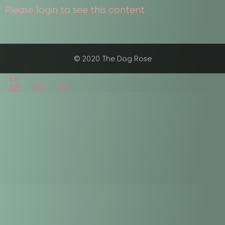
Please login to see this content.
© 2020 The Dog Rose
EN
DE
RO
EN