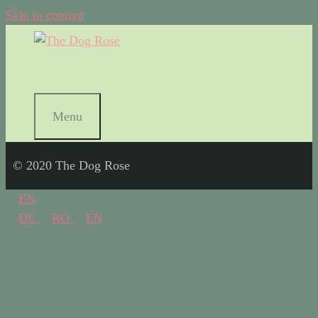
Skip to content
Menu
© 2020 The Dog Rose
EN
DE
RO
EN