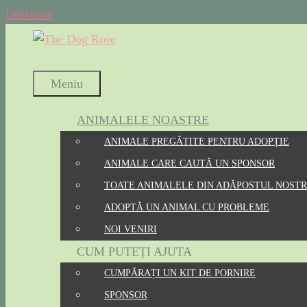
Utilizator
Meniu
ANIMALELE NOASTRE
ANIMALE PREGĂTITE PENTRU ADOPȚIE
ANIMALE CARE CAUTĂ UN SPONSOR
TOATE ANIMALELE DIN ADĂPOSTUL NOST
ADOPTĂ UN ANIMAL CU PROBLEME
NOI VENIRI
CUM PUTEȚI AJUTA
CUMPĂRAȚI UN KIT DE PORNIRE
SPONSOR