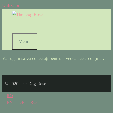
Utilizator
Meniu
Vă rugăm să vă conectați pentru a vedea acest conținut.
© 2020 The Dog Rose
RO
EN
DE
RO